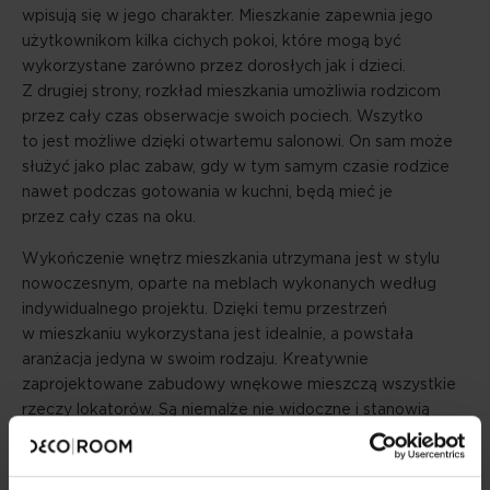
wpisują się w jego charakter. Mieszkanie zapewnia jego
użytkownikom kilka cichych pokoi, które mogą być
wykorzystane zarówno przez dorosłych jak i dzieci.
Z drugiej strony, rozkład mieszkania umożliwia rodzicom
przez cały czas obserwacje swoich pociech. Wszytko
to jest możliwe dzięki otwartemu salonowi. On sam może
służyć jako plac zabaw, gdy w tym samym czasie rodzice
nawet podczas gotowania w kuchni, będą mieć je
przez cały czas na oku.
Wykończenie wnętrz mieszkania utrzymana jest w stylu
nowoczesnym, oparte na meblach wykonanych według
indywidualnego projektu. Dzięki temu przestrzeń
w mieszkaniu wykorzystana jest idealnie, a powstała
aranżacja jedyna w swoim rodzaju. Kreatywnie
zaprojektowane zabudowy wnękowe mieszczą wszystkie
rzeczy lokatorów. Są niemalże nie widoczne i stanowią
integralną całość przestrzeni.
Kuchnia w tym mieszkaniu to serce domu. Pomimo prostej,