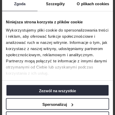
minimalistycznej formy zachwyca funkcjonalnością. Długi
Zgoda
Szczegóły
O plikach cookies
pas roboczy, wysoka zabudowa aż po sam sufit i sprzęty
AGD zamontowane w tzw. zabudowie słupkowej sprzyjają
kulinarnym eksperymentom. Blat i cześć szafek miała być
Niniejsza strona korzysta z plików cookie
biała, natomiast fornir miał ocieplić całość. Dopełnieniem
Wykorzystujemy pliki cookie do spersonalizowania treści
zabudowy jest ciemny akcent – komin pomalowany
i reklam, aby oferować funkcje społecznościowe i
grafitową farbą oraz szklane lampy, które miały być
analizować ruch w naszej witrynie. Informacje o tym, jak
niemalże niewidoczne i nie dzielić przestrzeni. Światło
korzystasz z naszej witryny, udostępniamy partnerom
naturalnie miało przepływać pomiędzy dwoma
społecznościowym, reklamowym i analitycznym.
pomieszczeniami. Styl kuchni miał określać resztę
Partnerzy mogą połączyć te informacje z innymi danymi
mieszkania.
otrzymanymi od Ciebie lub uzyskanymi podczas
Dlatego przechadzając się po tym sporym, bo aż ponad
korzystania z ich usług.
100 m mieszkaniu, czuć atmosferę spokoju, harmonii
i przyjemnej rodzinnej atmosfery. Mieszkanie wprost
idealne dla nowoczesnej familii, prawda?
Zezwól na wszystkie
Spersonalizuj