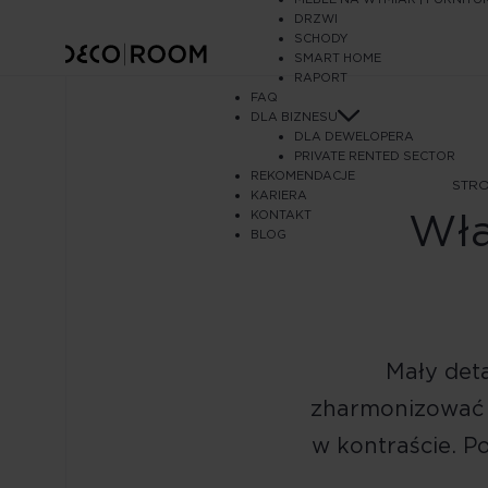
DRZWI
SCHODY
SMART HOME
RAPORT
FAQ
DLA BIZNESU
DLA DEWELOPERA
PRIVATE RENTED SECTOR
REKOMENDACJE
STR
KARIERA
Wła
KONTAKT
BLOG
Mały deta
zharmonizować s
w kontraście. P