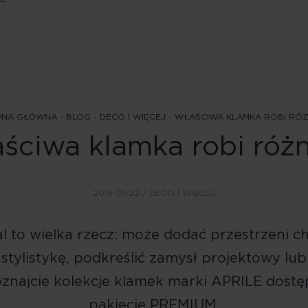
ONA GŁÓWNA
-
BLOG
-
DECO | WIĘCEJ
-
WŁAŚCIWA KLAMKA ROBI RÓŻ
ściwa klamka robi różn
2019-01-22 /
DECO | WIĘCEJ
l to wielka rzecz: może dodać przestrzeni c
tylistykę, podkreślić zamysł projektowy lub
oznajcie kolekcje klamek marki APRILE dos
pakiecie PREMIUM.