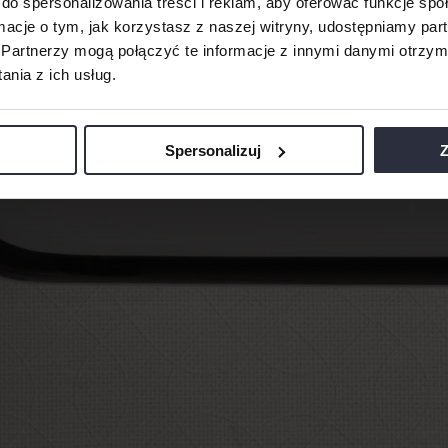
do spersonalizowania treści i reklam, aby oferować funkcje sp
ormacje o tym, jak korzystasz z naszej witryny, udostępniamy p
Partnerzy mogą połączyć te informacje z innymi danymi otrzym
nia z ich usług.
Spersonalizuj
Z