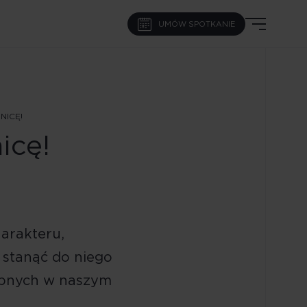
UMÓW SPOTKANIE
NICĘ!
icę!
harakteru,
 stanąć do niego
tępnych w naszym